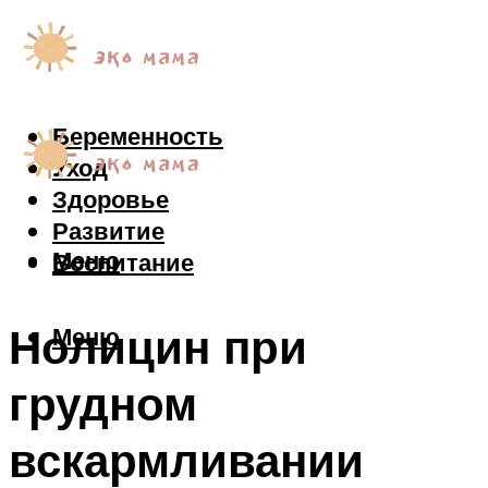
Беременность
Уход
Здоровье
Развитие
Меню
Воспитание
Нолицин при
Меню
грудном
вскармливании