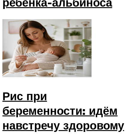
ребенка-альбиноса
Рис при
беременности: идём
навстречу здоровому