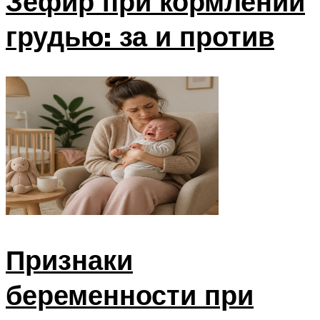
Зефир при кормлении
грудью: за и против
Признаки
беременности при