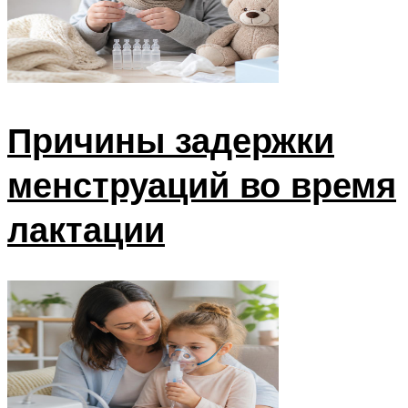
Причины задержки
менструаций во время
лактации