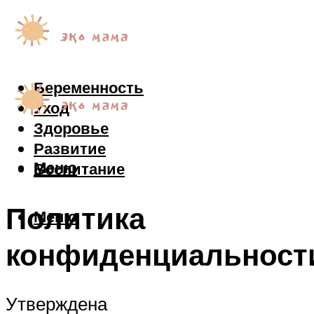
Беременность
Уход
Здоровье
Развитие
Меню
Воспитание
Политика
Меню
конфиденциальност
Утверждена