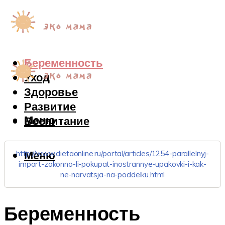
Беременность
Уход
Здоровье
Развитие
Меню
Воспитание
Меню
http://www.dietaonline.ru/portal/articles/1254-parallelnyj-
import-zakonno-li-pokupat-inostrannye-upakovki-i-kak-
ne-narvatsja-na-poddelku.html
Беременность