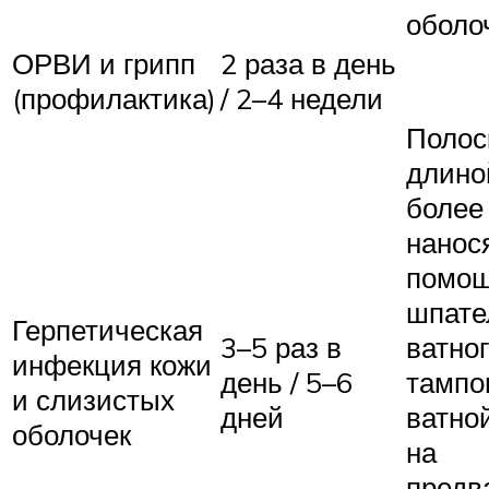
оболо
ОРВИ и грипп
2 раза в день
(профилактика)
/ 2–4 недели
Полос
длино
более 
нанос
помо
шпате
Герпетическая
3–5 раз в
ватно
инфекция кожи
день / 5–6
тампон
и слизистых
дней
ватно
оболочек
на
предв