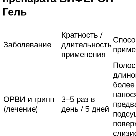
Гель
Кратность /
Спосо
Заболевание
длительность
приме
применения
Полос
длино
более 
нанос
ОРВИ и грипп
3–5 раз в
предв
(лечение)
день / 5 дней
подсу
повер
слизи