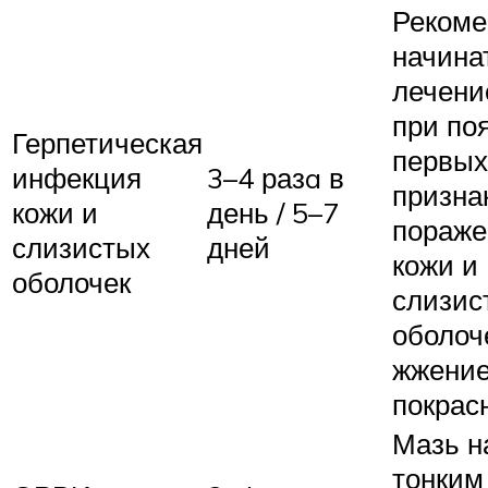
Рекоме
начина
лечени
при по
Герпетическая
первых
инфекция
3–4 разa в
призна
кожи и
день / 5–7
пораже
слизистых
дней
кожи и
оболочек
слизис
оболоче
жжение
покрас
Мазь н
тонким