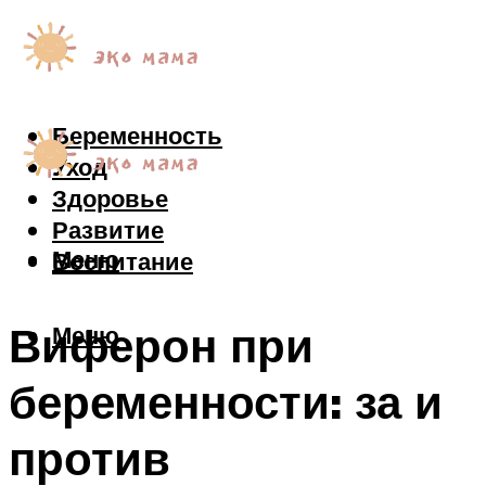
Беременность
Уход
Здоровье
Развитие
Меню
Воспитание
Виферон при
Меню
беременности: за и
против