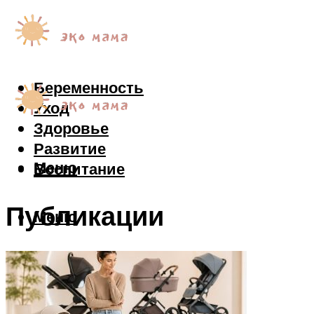
Беременность
Уход
Здоровье
Развитие
Меню
Воспитание
Публикации
Меню