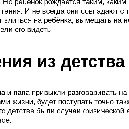
 Но ребёнок рождается таким, каким е
чтения. И не всегда они совпадают с 
т злиться на ребёнка, вымещать на н
тели его видеть.
ния из детства
а и папа привыкли разговаривать на 
и жизни, будет поступать точно такж
 его детстве были случаи физической 
ное.