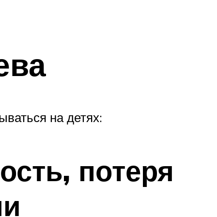
ева
ываться на детях:
ость, потеря
ми