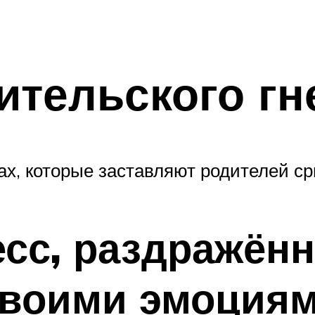
тельского гн
х, которые заставляют родителей ср
есс, раздражённ
своими эмоция