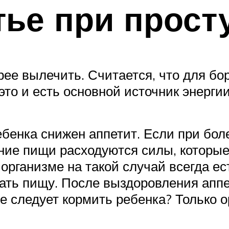
тье при прост
рее вылечить. Считается, что для б
о и есть основной источник энергии.
ебенка снижен аппетит. Если при бо
ение пищи расходуются силы, которы
 организме на такой случай всегда е
вать пищу. После выздоровления аппе
же следует кормить ребенка? Только о