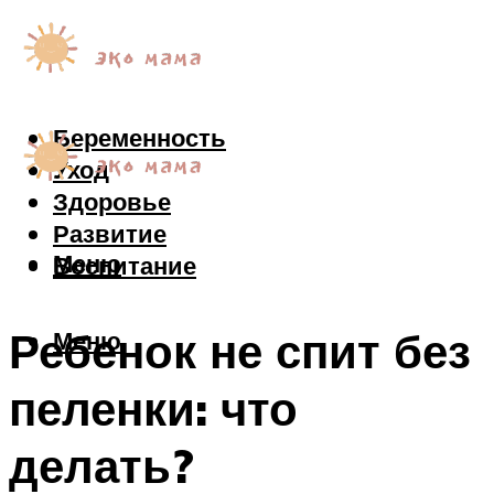
Беременность
Уход
Здоровье
Развитие
Меню
Воспитание
Ребенок не спит без
Меню
пеленки: что
делать?