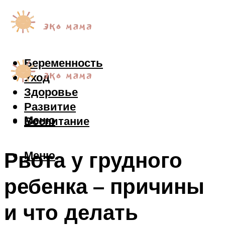
Беременность
Уход
Здоровье
Развитие
Меню
Воспитание
Рвота у грудного
Меню
ребенка – причины
и что делать