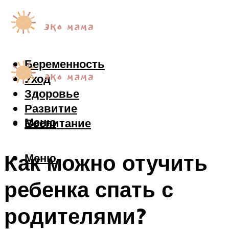
Беременность
Уход
Здоровье
Развитие
Меню
Воспитание
Как можно отучить
Меню
ребенка спать с
родителями?