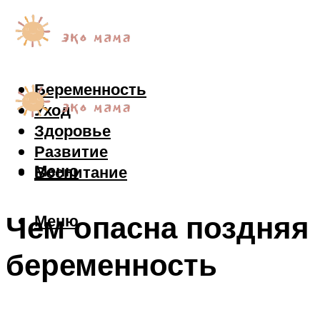
Беременность
Уход
Здоровье
Развитие
Меню
Воспитание
Чем опасна поздняя
Меню
беременность