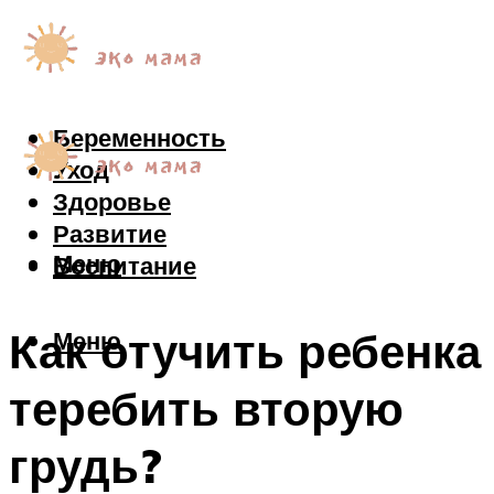
Беременность
Уход
Здоровье
Развитие
Меню
Воспитание
Как отучить ребенка
Меню
теребить вторую
грудь?