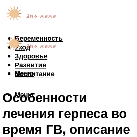
Беременность
Уход
Здоровье
Развитие
Меню
Воспитание
Особенности
Меню
лечения герпеса во
время ГВ, описание