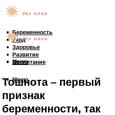
Беременность
Уход
Здоровье
Развитие
Меню
Воспитание
Тошнота – первый
Меню
признак
беременности, так