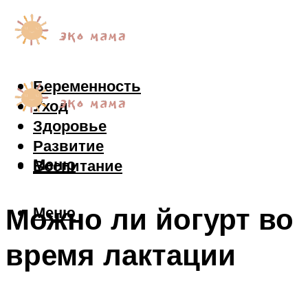
Беременность
Уход
Здоровье
Развитие
Меню
Воспитание
Можно ли йогурт во
Меню
время лактации