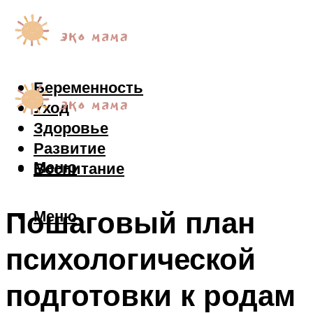
Беременность
Уход
Здоровье
Развитие
Меню
Воспитание
Пошаговый план
Меню
психологической
подготовки к родам