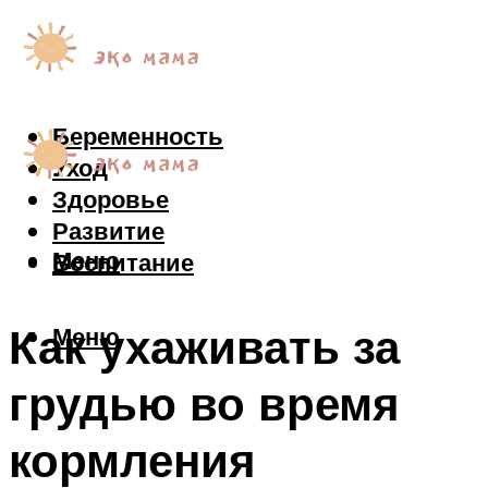
Беременность
Уход
Здоровье
Развитие
Меню
Воспитание
Как ухаживать за
Меню
грудью во время
кормления