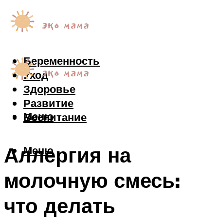
Беременность
Уход
Здоровье
Развитие
Меню
Воспитание
Аллергия на
Меню
молочную смесь:
что делать