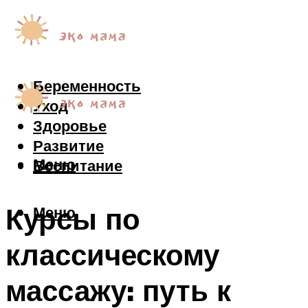
Беременность
Уход
Здоровье
Развитие
Меню
Воспитание
Курсы по
Меню
классическому
массажу: путь к