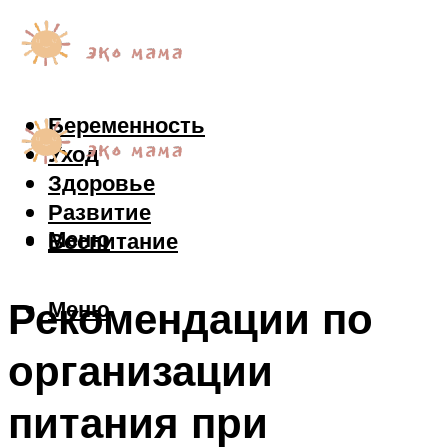
Беременность
Уход
Здоровье
Развитие
Меню
Воспитание
Рекомендации по
Меню
организации
питания при