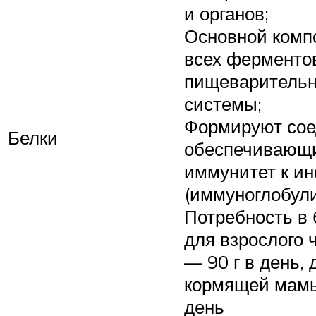
и органов;
Основной комп
всех ферменто
пищеваритель
системы;
Формируют сое
Белки
обеспечивающ
иммунитет к и
(иммуноглобул
Потребность в 
для взрослого 
— 90 г в день, 
кормящей мамы
день