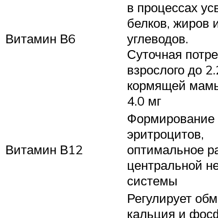
в процессах ус
белков, жиров 
Витамин В6
углеводов.
Суточная потр
взрослого до 2.
кормящей мам
4.0 мг
Формирование
эритроцитов,
Витамин В12
оптимальное р
центральной н
системы
Регулирует об
кальция и фос