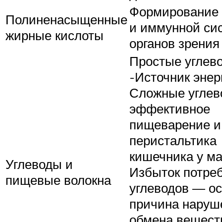
Формирование 
Полиненасыщенные
и иммунной си
жирные кислоты
органов зрения
Простые углев
-Источник энер
Сложные углев
эффективное
пищеварение и
перистальтика
кишечника у м
Углеводы и
Избыток потре
пищевые волокна
углеводов — о
причина наруш
обмена вещест