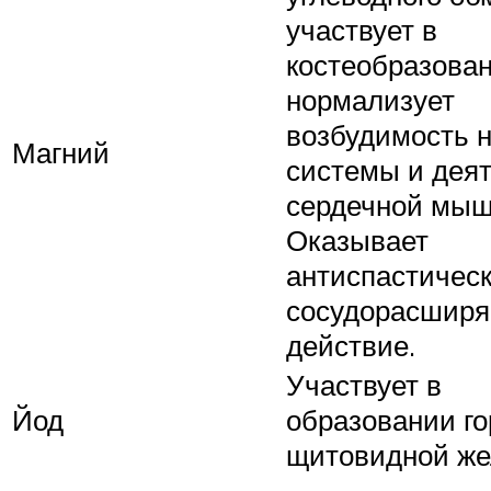
участвует в
костеобразован
нормализует
возбудимость 
Магний
системы и дея
сердечной мыш
Оказывает
антиспастическ
сосудорасшир
действие.
Участвует в
Йод
образовании г
щитовидной ж