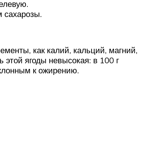
елевую.
м сахарозы.
менты, как калий, кальций, магний,
ь этой ягоды невысокая: в 100 г
склонным к ожирению.