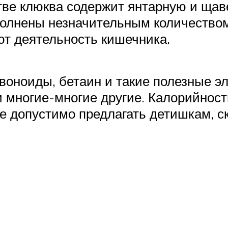
тве клюква содержит янтарную и щав
полнены незначительным количество
ют деятельность кишечника.
оноиды, бетаин и такие полезные эле
 и многие-многие другие. Калорийност
ее допустимо предлагать детишкам, 