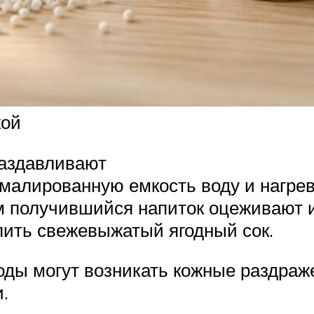
кой
раздавливают
эмалированную емкость воду и нагре
тем получившийся напиток оцеживают 
лить свежевыжатый ягодный сок.
годы могут возникать кожные раздра
.