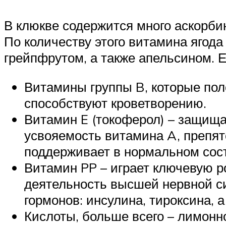
В клюкве содержится много аскорбин
По количеству этого витамина ягод
грейпфрутом, а также апельсином. Е
Витамины группы B, которые по
способствуют кроветворению.
Витамин E (токоферол) – защищ
усвояемость витамина A, препят
поддерживает в нормальном сос
Витамин PP – играет ключевую р
деятельность высшей нервной си
гормонов: инсулина, тироксина, а
Кислоты, больше всего – лимонно