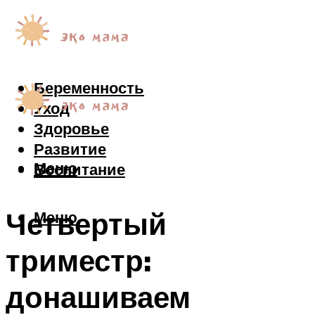
Беременность
Уход
Здоровье
Развитие
Меню
Воспитание
Четвертый
Меню
триместр:
донашиваем