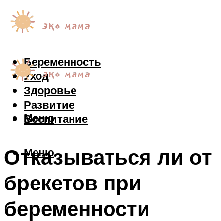
Беременность
Уход
Здоровье
Развитие
Меню
Воспитание
Отказываться ли от
Меню
брекетов при
беременности