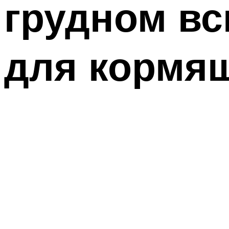
грудном вс
для кормя