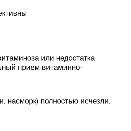
ективны
витаминоза или недостатка
льный прием витаминно-
и, насморк) полностью исчезли,