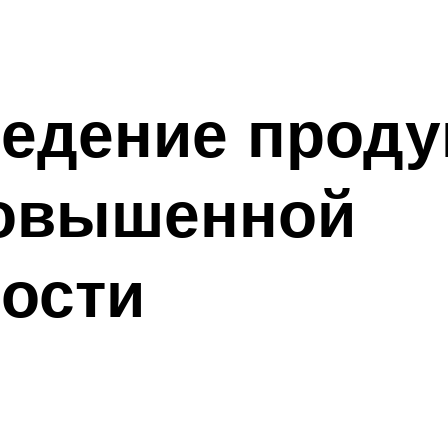
едение проду
овышенной
ости