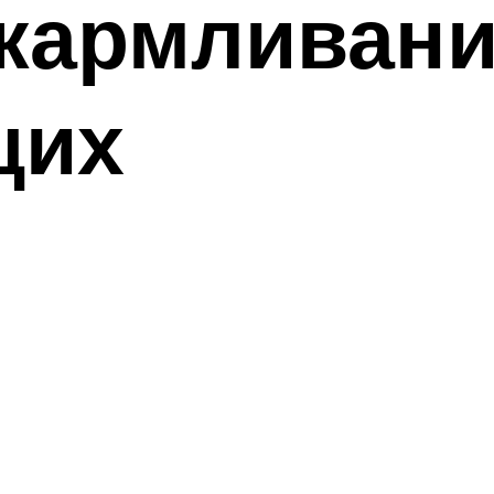
кармливани
щих