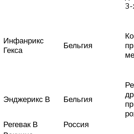
3-
Ко
Инфанрикс
Бельгия
пр
Гекса
ме
Ре
др
Энджерикс В
Бельгия
пр
ро
Регевак В
Россия