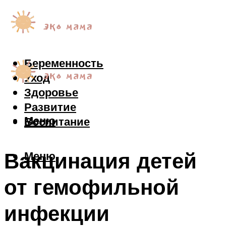
Беременность
Уход
Здоровье
Развитие
Меню
Воспитание
Вакцинация детей
Меню
от гемофильной
инфекции