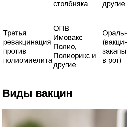
столбняка
другие
ОПВ,
Третья
Ораль
Имовакс
ревакцинация
(вакци
Полио,
против
закапы
Полиорикс и
полиомиелита
в рот)
другие
Виды вакцин