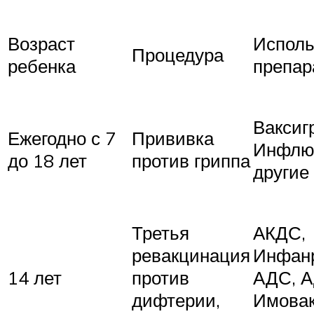
Возраст
Испол
Процедура
ребенка
препар
Ваксиг
Ежегодно с 7
Прививка
Инфлю
до 18 лет
против гриппа
другие
Третья
АКДС,
ревакцинация
Инфанр
14 лет
против
АДС, 
дифтерии,
Имовак