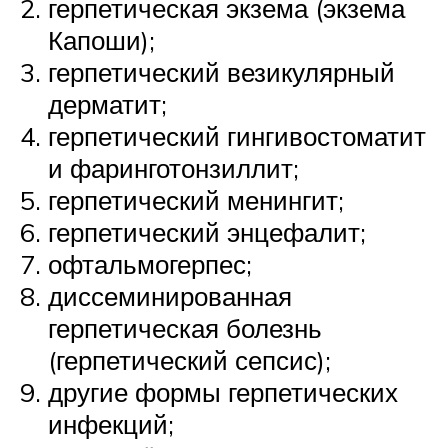
герпетическая экзема (экзема
Капоши);
герпетический везикулярный
дерматит;
герпетический гингивостоматит
и фаринготонзиллит;
герпетический менингит;
герпетический энцефалит;
офтальмогерпес;
диссеминированная
герпетическая болезнь
(герпетический сепсис);
другие формы герпетических
инфекций;