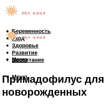
Беременность
Уход
Здоровье
Развитие
Меню
Воспитание
Примадофилус для
Меню
новорожденных