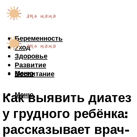
Беременность
Уход
Здоровье
Развитие
Меню
Воспитание
Как выявить диатез
Меню
у грудного ребёнка:
рассказывает врач-