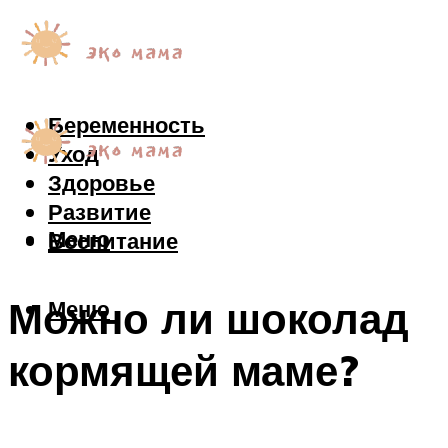
Беременность
Уход
Здоровье
Развитие
Меню
Воспитание
Можно ли шоколад
Меню
кормящей маме?