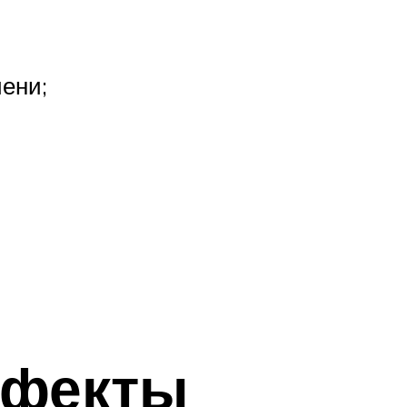
ени;
ффекты