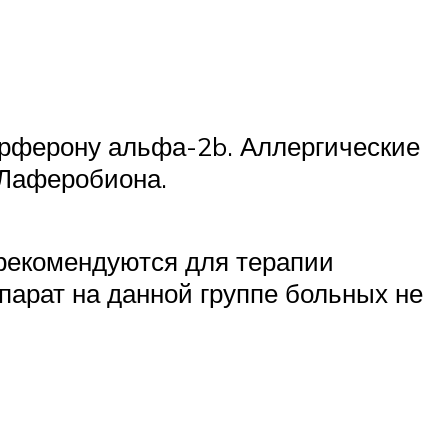
ерферону альфа-2b. Аллергические
 Лаферобиона.
 рекомендуются для терапии
арат на данной группе больных не