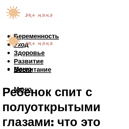
Беременность
Уход
Здоровье
Развитие
Меню
Воспитание
Ребенок спит с
Меню
полуоткрытыми
глазами: что это