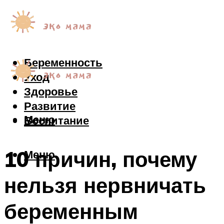
Беременность
Уход
Здоровье
Развитие
Меню
Воспитание
10 причин, почему
Меню
нельзя нервничать
беременным