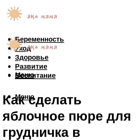
Беременность
Уход
Здоровье
Развитие
Меню
Воспитание
Как сделать
Меню
яблочное пюре для
грудничка в