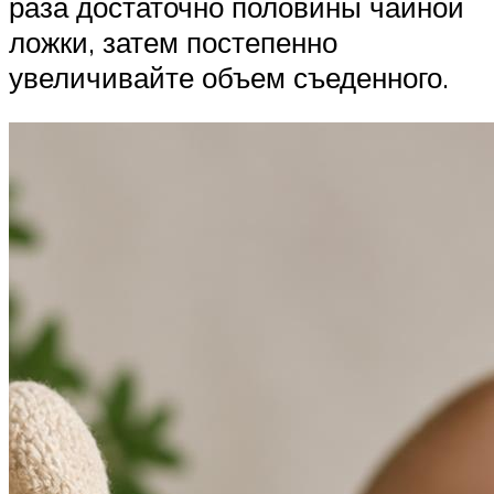
раза достаточно половины чайной
ложки, затем постепенно
увеличивайте объем съеденного.