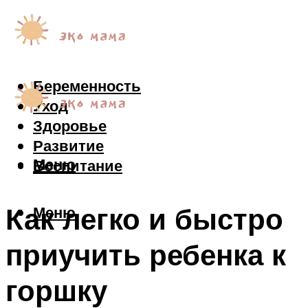
Беременность
Уход
Здоровье
Развитие
Меню
Воспитание
Как легко и быстро
Меню
приучить ребенка к
горшку