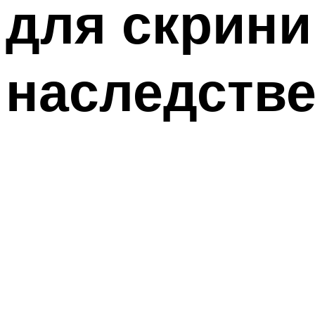
для скрин
наследств