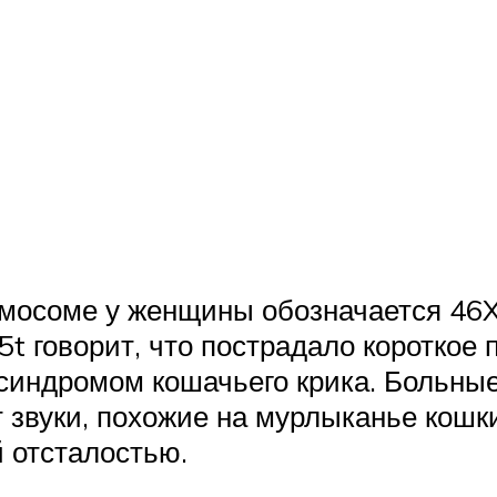
омосоме у женщины обозначается 46X
t говорит, что пострадало короткое 
синдромом кошачьего крика. Больны
ют звуки, похожие на мурлыканье кош
 отсталостью.