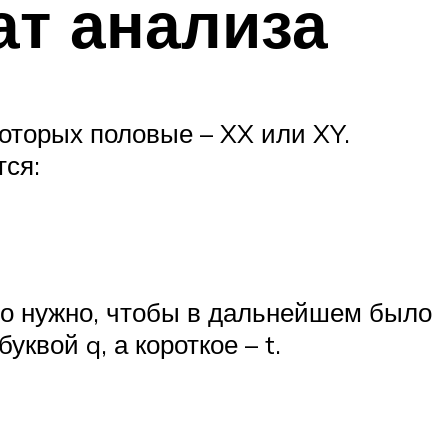
ат анализа
оторых половые – XX или XY.
ся:
то нужно, чтобы в дальнейшем было
квой q, а короткое – t.