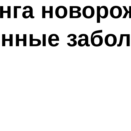
инга новоро
енные забо