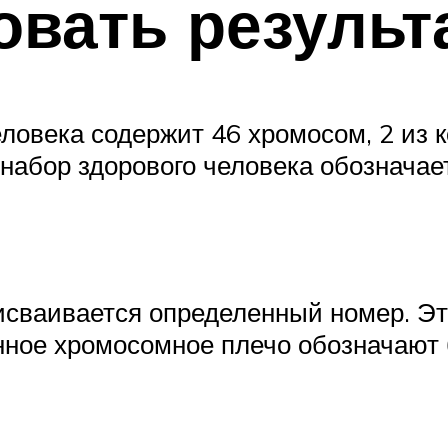
вать результ
века содержит 46 хромосом, 2 из к
абор здорового человека обозначает
исваивается определенный номер. Э
ное хромосомное плечо обозначают бу