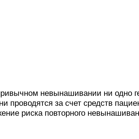
 привычном невынашивании ни одно г
Они проводятся за счет средств паци
жение риска повторного невынашиван