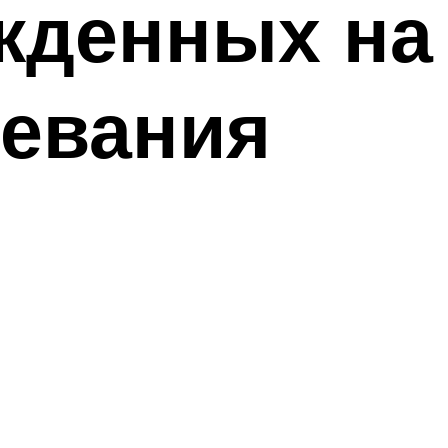
жденных на
левания