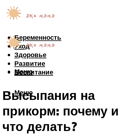
Беременность
Уход
Здоровье
Развитие
Меню
Воспитание
Высыпания на
Меню
прикорм: почему и
что делать?