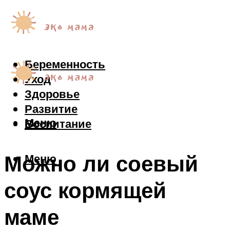
Беременность
Уход
Здоровье
Развитие
Меню
Воспитание
Можно ли соевый
Меню
соус кормящей
маме