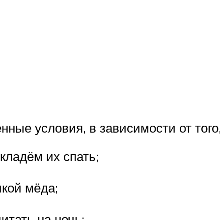
ные условия, в зависимости от того
 кладём их спать;
чкой мёда;
итать на ночь;