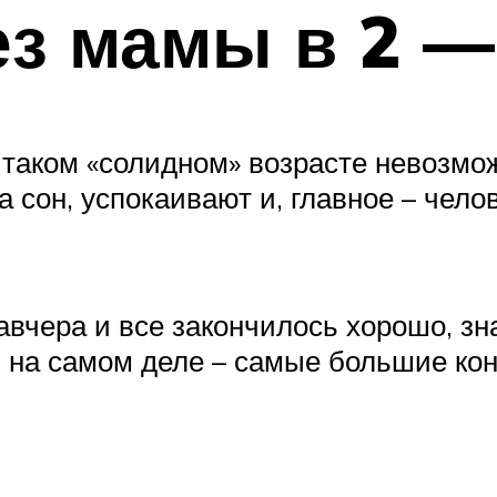
з мамы в 2 — 
в таком «солидном» возрасте невоз
 сон, успокаивают и, главное – челов
авчера и все закончилось хорошо, зна
и на самом деле – самые большие ко