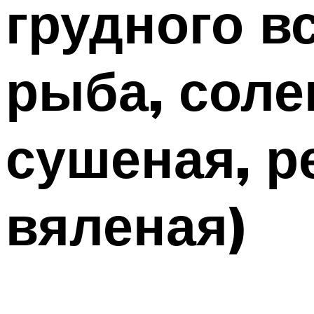
грудного в
рыба, соле
сушеная, р
вяленая)