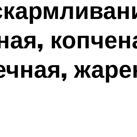
скармливан
ная, копчен
ечная, жаре