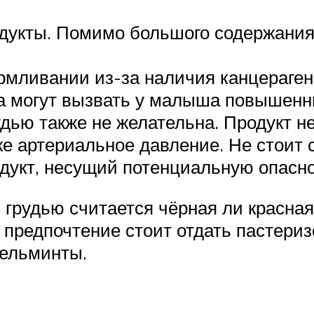
укты. Помимо большого содержания 
мливании из-за наличия канцерагенов
та могут вызвать у малыша повышенн
ью также не желательна. Продукт не 
кже артериальное давление. Не стоит 
укт, несущий потенциальную опасно
грудью считается чёрная ли красная
 предпочтение стоит отдать пастериз
гельминты.