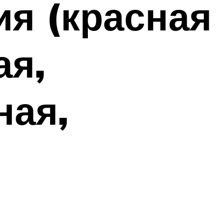
ия (красная
ая,
ная,