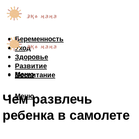
Беременность
Уход
Здоровье
Развитие
Меню
Воспитание
Чем развлечь
Меню
ребенка в самолете