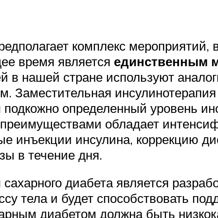
редполагает комплекс мероприятий, 
щее время является
единственным м
ей в нашей стране используют анало
м. Заместительная инсулинотерапия
я подкожно определенный уровень ин
 преимуществами обладает интенсиф
ные инъекции инсулина, коррекцию д
зы в течение дня.
сахарного диабета является разрабо
ссу тела и будет способствовать под
арным диабетом должна быть низкок