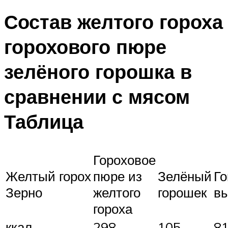
Состав желтого гороха
горохового пюре
зелёного горошка в
сравнении с мясом
Таблица
Гороховое
Желтый горох
пюре из
Зелёный
Го
Зерно
желтого
горошек
вы
гороха
ккал
298
105
8