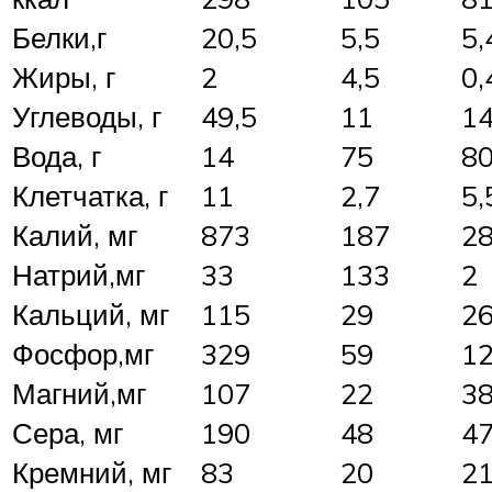
Белки,г
20,5
5,5
5,
Жиры, г
2
4,5
0,
Углеводы, г
49,5
11
14
Вода, г
14
75
8
Клетчатка, г
11
2,7
5,
Калий, мг
873
187
2
Натрий,мг
33
133
2
Кальций, мг
115
29
2
Фосфор,мг
329
59
1
Магний,мг
107
22
3
Сера, мг
190
48
47
Кремний, мг
83
20
2