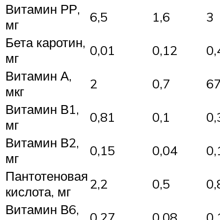
Витамин РР,
6,5
1,6
3
мг
Бета каротин,
0,01
0,12
0,
мг
Витамин А,
2
0,7
6
мкг
Витамин В1,
0,81
0,1
0,
мг
Витамин В2,
0,15
0,04
0,
мг
Пантотеновая
2,2
0,5
0,
кислота, мг
Витамин В6,
0,27
0,08
0,