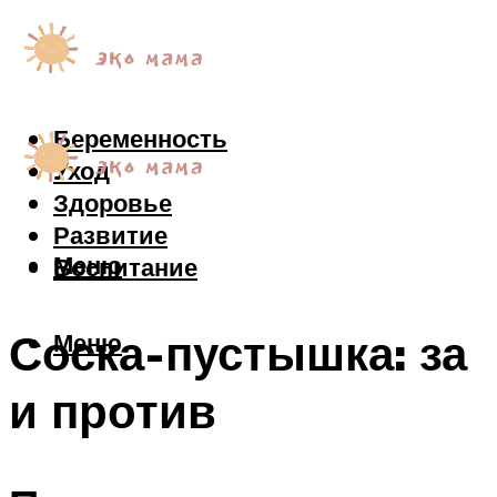
Беременность
Уход
Здоровье
Развитие
Меню
Воспитание
Соска-пустышка: за
Меню
и против