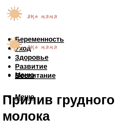
Беременность
Уход
Здоровье
Развитие
Меню
Воспитание
Прилив грудного
Меню
молока