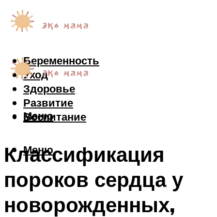
Беременность
Уход
Здоровье
Развитие
Меню
Воспитание
Классификация
Меню
пороков сердца у
новорожденных,