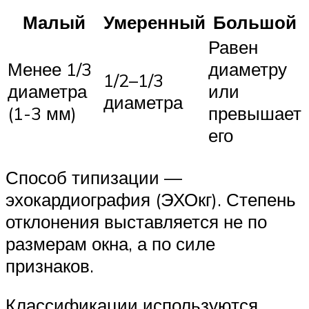
Малый
Умеренный
Большой
Равен
Менее 1/3
диаметру
1/2–1/3
диаметра
или
диаметра
(1-3 мм)
превышает
его
Способ типизации —
эхокардиография (ЭХОкг). Степень
отклонения выставляется не по
размерам окна, а по силе
признаков.
Классификации используются