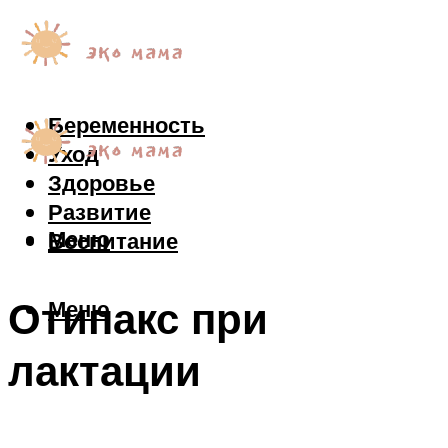
Беременность
Уход
Здоровье
Развитие
Меню
Воспитание
Отипакс при
Меню
лактации