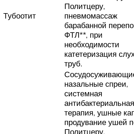
Политцеру,
Тубоотит
пневмомассаж
барабанной перепо
ФТЛ**, при
необходимости
катетеризация слу
труб.
Сосудосуживающи
назальные спреи,
системная
антибактериальна
терапия, ушные ка
продувание ушей п
Политцеру,