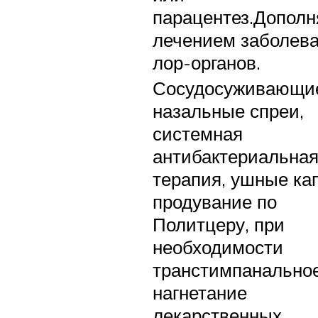
парацентез.Дополн
лечением заболев
лор-органов.
Сосудосуживающи
назальные спреи,
системная
антибактериальна
терапия, ушные ка
продувание по
Политцеру, при
необходимости
транстимпанально
нагнетание
лекарственных